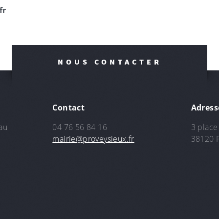
fr
NOUS CONTACTER
Contact
Adress
au
04 76 56 84 16
3 place 
mairie@proveysieux.fr
38120 