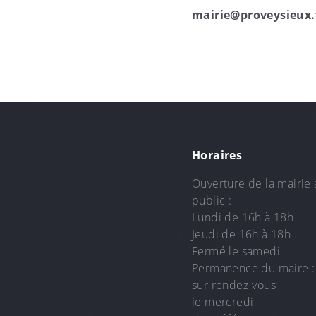
mairie@proveysieux.
Horaires
Ouverture de la mairie 
public :
Lundi de 16h à 18h
Jeudi de 16h à 18h
Fermé le samedi
Permanence du maire :
sur rendez-vous
le mercredi