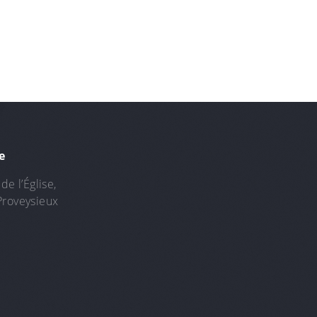
e
de l’Église,
Proveysieux