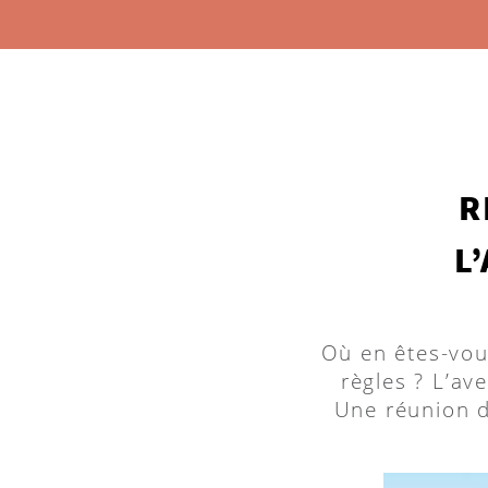
R
L
Où en êtes-vou
règles ? L’av
Une réunion d