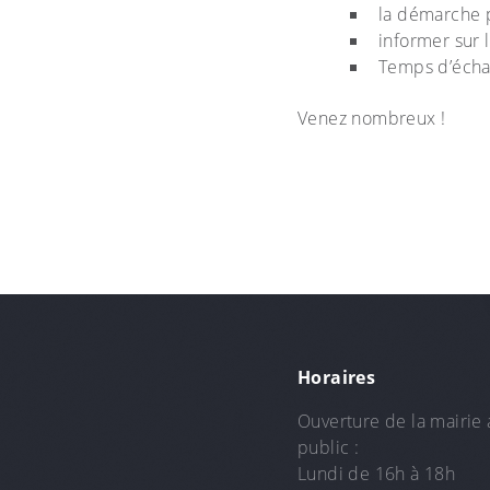
la démarche p
informer sur 
Temps d’éch
Venez nombreux !
Horaires
Ouverture de la mairie 
public :
Lundi de 16h à 18h