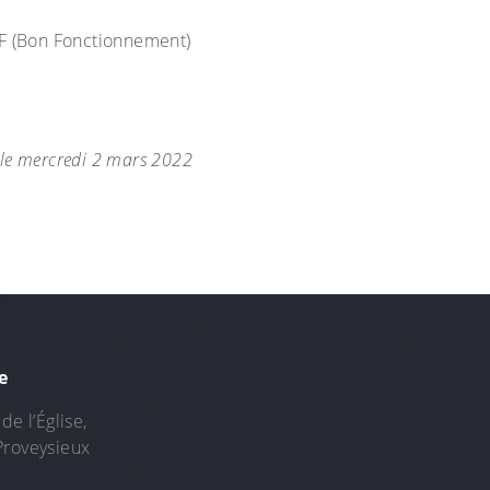
BF (Bon Fonctionnement)
 le mercredi 2 mars 2022
e
de l’Église,
Proveysieux