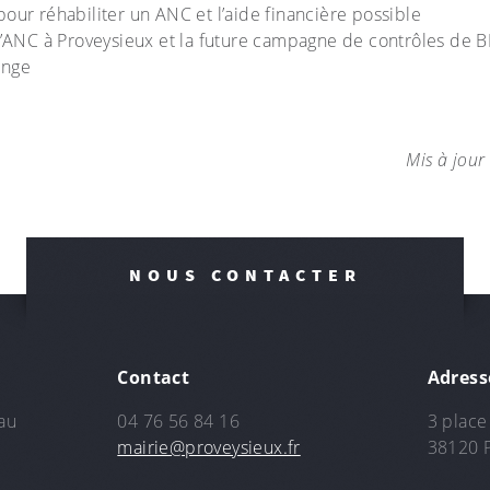
our réhabiliter un ANC et l’aide financière possible
l’ANC à Proveysieux et la future campagne de contrôles de 
ange
Mis à jour
NOUS CONTACTER
Contact
Adress
au
04 76 56 84 16
3 place 
mairie@proveysieux.fr
38120 