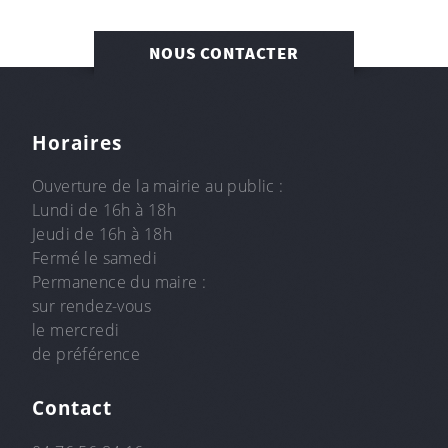
NOUS CONTACTER
Horaires
Ouverture de la mairie au public :
Lundi de 16h à 18h
Jeudi de 16h à 18h
Fermé le samedi
Permanence du maire :
sur rendez-vous
le mercredi
de préférence
Contact