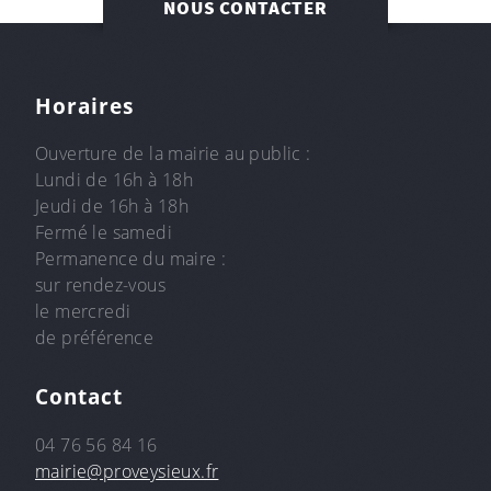
NOUS CONTACTER
Horaires
Ouverture de la mairie au public :
Lundi de 16h à 18h
Jeudi de 16h à 18h
Fermé le samedi
Permanence du maire :
sur rendez-vous
le mercredi
de préférence
Contact
04 76 56 84 16
mairie@proveysieux.fr