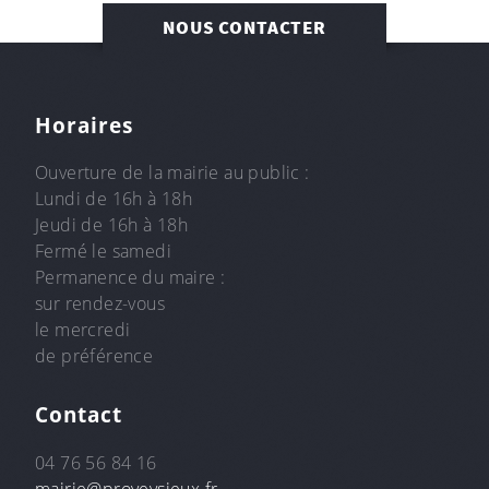
NOUS CONTACTER
Horaires
Ouverture de la mairie au public :
Lundi de 16h à 18h
Jeudi de 16h à 18h
Fermé le samedi
Permanence du maire :
sur rendez-vous
le mercredi
de préférence
Contact
04 76 56 84 16
mairie@proveysieux.fr