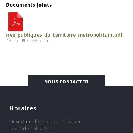
Documents joints
irve_publiques_du_territoire_metropolitain.pdf
13 mai
-
PDF
-
430.7 kio
NOUS CONTACTER
Horaires
Ouverture de la mairie au public :
Lundi de 16h à 18h